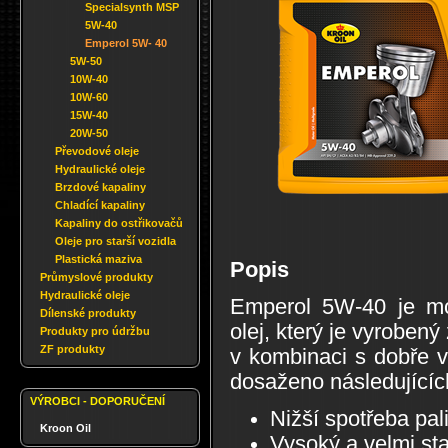
Specialsynth MSP
5W-40
Emperol 5W- 40
5W-50
10W-40
10W-60
15W-40
20W-50
Převodové oleje
Hydraulické oleje
Brzdové kapaliny
Chladící kapaliny
Kapaliny do ostřikovačů
Oleje pro starší vozidla
Plastická maziva
Popis
Průmyslové produkty
Hydraulické oleje
Emperol 5W-40 je mod
Dílenské produkty
olej, který je vyrobený
Produkty pro údržbu
ZF produkty
v kombinaci s dobře 
dosaženo následujících
VÝROBCI - DOPORUČENÍ
Nižší spotřeba pal
Kroon Oil
Vysoký a velmi stab