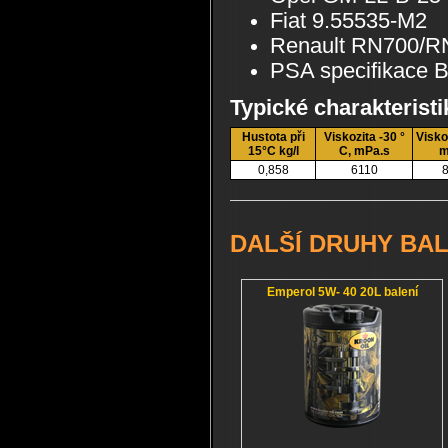
Fiat 9.55535-M2
Renault RN700/R
PSA specifikace 
Typické charakteristi
Hustota při
Viskozita -30 °
Visko
15°C kg/l
C, mPa.s
m
0,858
6110
8
DALŠÍ DRUHY BAL
Emperol 5W- 40 20L balení