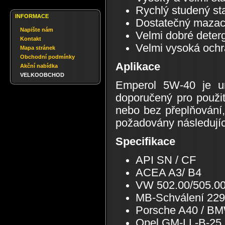
Rychlý studený sta
INFORMACE
Dostatečný mazací 
Napište nám
Velmi dobré deterg
Kontakt
Velmi vysoká ochra
Mapa stránek
Obchodní podmínky
Aplikace
Akční nabídka
VELKOOBCHOD
Emperol 5W-40 je uni
doporučený pro použi
nebo bez přeplňování
požadovány následujíc
Specifikace
API SN / CF
ACEA A3/ B4
VW 502.00/505.0
MB-Schválení 229
Porsche A40 / BM
Opel GM-LL-B-25