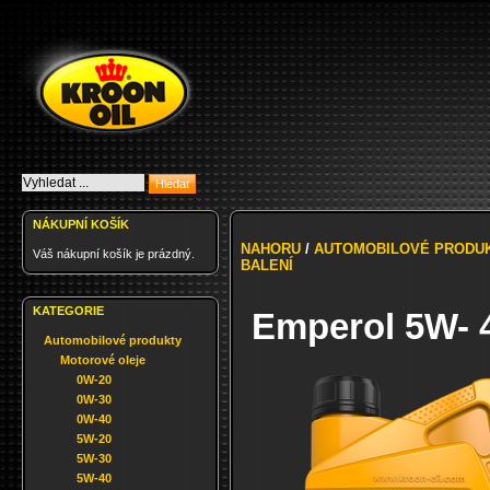
NÁKUPNÍ KOŠÍK
NAHORU
/
AUTOMOBILOVÉ PRODU
Váš nákupní košík je prázdný.
BALENÍ
KATEGORIE
Emperol 5W- 4
Automobilové produkty
Motorové oleje
0W-20
0W-30
0W-40
5W-20
5W-30
5W-40