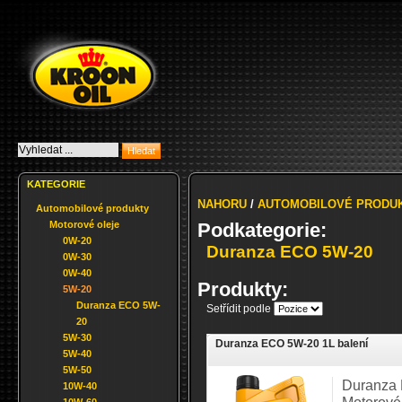
KATEGORIE
NAHORU
/
AUTOMOBILOVÉ PRODU
Automobilové produkty
Motorové oleje
Podkategorie:
0W-20
Duranza ECO 5W-20
0W-30
0W-40
Produkty:
5W-20
Duranza ECO 5W-
Setřídit podle
20
5W-30
Duranza ECO 5W-20 1L balení
5W-40
5W-50
Duranza
10W-40