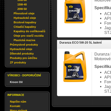
Motorové
10W-60
15W-40
Specifik
20W-50
ACE
Převodové oleje
API
Hydraulické oleje
Brzdové kapaliny
Fo
Chladící kapaliny
Jag
Kapaliny do ostřikovačů
STJ
Oleje pro starší vozidla
Plastická maziva
Duranza ECO 5W-20 5L balení
Průmyslové produkty
Hydraulické oleje
Duranza
Dílenské produkty
Produkty pro údržbu
Motorové
ZF produkty
Specifik
AC
VÝROBCI - DOPORUČENÍ
API
Fo
Kroon Oil
Jag
STJ
INFORMACE
Napište nám
Kontakt
Mapa stránek