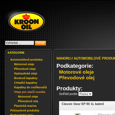
KATEGORIE
NAHORU
/
AUTOMOBILOVÉ PRODU
Automobilové produkty
Motorové oleje
Podkategorie:
Převodové oleje
Motorové oleje
Hydraulické oleje
Převodové olej
Brzdové kapaliny
Chladící kapaliny
Produkty:
Kapaliny do ostřikovačů
Oleje pro starší vozidla
Setřídit podle
Motorové oleje
Převodové olej
Classic Gear EP 90 1L balení
Plastická maziva
Průmyslové produkty