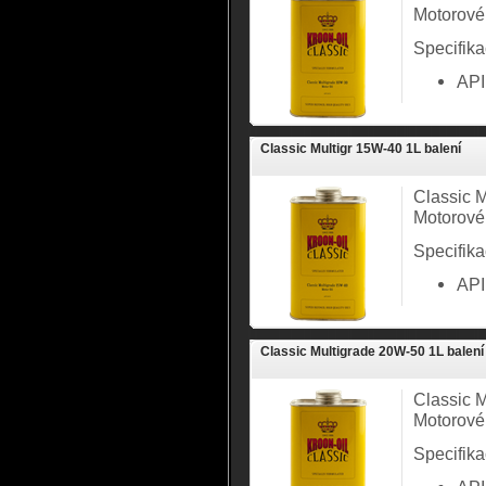
Motorové
Specifika
API
Classic Multigr 15W-40 1L balení
Classic M
Motorové
Specifika
API
Classic Multigrade 20W-50 1L balení
Classic M
Motorové
Specifika