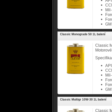
API
CC
Mil
For
For
GM
Classic Monograde 50 1L balení
Classic 
Motorové
Specifika
API
CC
Mil
For
For
GM
Classic Multigr 10W-30 1L balení
Classic M