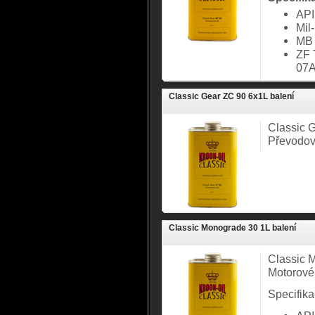
API
Mil
MB 
ZF 
07A
Classic Gear ZC 90 6x1L balení
Classic 
Převodov
Classic Monograde 30 1L balení
Classic 
Motorové
Specifika