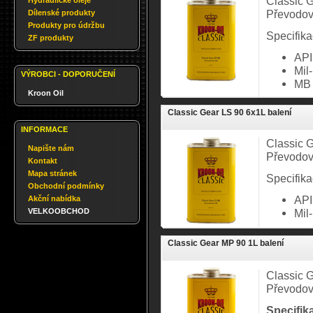
Classic 
Hydraulické oleje
Převodov
Dílenské produkty
Produkty pro údržbu
Specifika
ZF produkty
API
Mil
VÝROBCI - DOPORUČENÍ
MB 
Kroon Oil
Classic Gear LS 90 6x1L balení
INFORMACE
Classic G
Napište nám
Převodov
Kontakt
Mapa stránek
Specifika
Obchodní podmínky
API
Akční nabídka
VELKOOBCHOD
Mil
Classic Gear MP 90 1L balení
Classic 
Převodov
Specifik