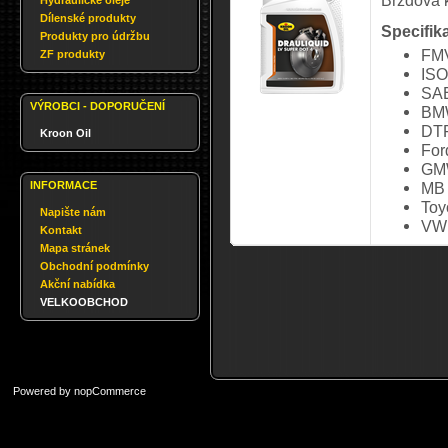
Brzdová 
Hydraulické oleje
Dílenské produkty
Specifik
Produkty pro údržbu
FM
ZF produkty
ISO
SAE
VÝROBCI - DOPORUČENÍ
BM
DT
Kroon Oil
Fo
GM
INFORMACE
MB 
Toy
Napište nám
VW 
Kontakt
Mapa stránek
Obchodní podmínky
Akční nabídka
VELKOOBCHOD
Powered by
nopCommerce