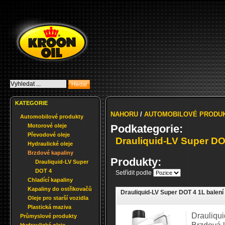
KATEGORIE
NAHORU
/
AUTOMOBILOVÉ PRODU
Automobilové produkty
Motorové oleje
Podkategorie:
Převodové oleje
Drauliquid-LV Super DO
Hydraulické oleje
Brzdové kapaliny
Produkty:
Drauliquid-LV Super
DOT 4
Setřídit podle
Chladící kapaliny
Kapaliny do ostřikovačů
Drauliquid-LV Super DOT 4 1L balení
Oleje pro starší vozidla
Plastická maziva
Drauliqu
Průmyslové produkty