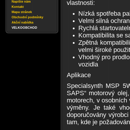
vlastnosti:
Napište nám
Kontakt
Nízká spotřeba pa
Mapa stránek
Obchodní podmínky
Velmi silná ochran
Akční nabídka
Rychlá startovatel
VELKOOBCHOD
Kompatibilita se sa
Zpětná kompatibil
velmi široké použit
Vhodný pro prodlo
vozidla
Aplikace
Specialsynth MSP 5W-
SAPS“ motorový olej,
motorech, v osobních 
výměny. Je také vhod
doporučovány výrobci
tam, kde je požadována