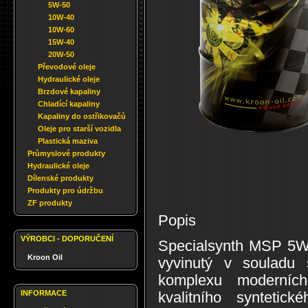
5W-50
10W-40
10W-60
15W-40
20W-50
Převodové oleje
Hydraulické oleje
Brzdové kapaliny
Chladící kapaliny
Kapaliny do ostřikovačů
Oleje pro starší vozidla
Plastická maziva
Průmyslové produkty
Hydraulické oleje
Dílenské produkty
Produkty pro údržbu
ZF produkty
Popis
VÝROBCI - DOPORUČENÍ
Specialsynth MSP 5W-4
Kroon Oil
vyvinutý v souladu 
komplexu moderních
INFORMACE
kvalitního syntetic