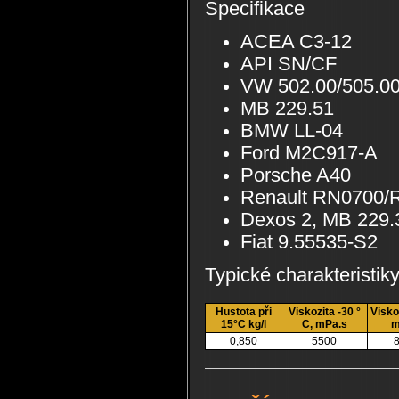
Specifikace
ACEA C3-12
API SN/CF
VW 502.00/505.00
MB 229.51
BMW LL-04
Ford M2C917-A
Porsche A40
Renault RN0700/
Dexos 2, MB 229.
Fiat 9.55535-S2
Typické charakteristik
Hustota při
Viskozita -30 °
Visko
15°C kg/l
C, mPa.s
m
0,850
5500
8