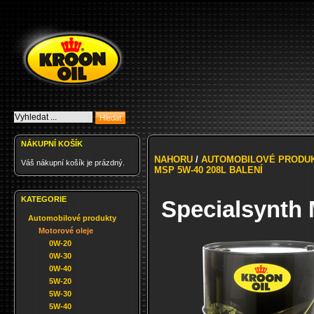
NÁKUPNÍ KOŠÍK
NAHORU
/
AUTOMOBILOVÉ PRODU
Váš nákupní košík je prázdný.
MSP 5W-40 208L BALENÍ
KATEGORIE
Specialsynth 
Automobilové produkty
Motorové oleje
0W-20
0W-30
0W-40
5W-20
5W-30
5W-40