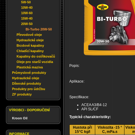
5W-50
10W-40
10W-60
15W-40
20W-50
Bi-Turbo 20W-50
Převodové oleje
Hydraulické oleje
Brzdové kapaliny
Chladící kapaliny
Kapaliny do ostřikovačů
Oleje pro starší vozidla
Popis:
Plastická maziva
Průmyslové produkty
Hydraulické oleje
Aplikace:
Dílenské produkty
Produkty pro údržbu
ZF produkty
Specifikace:
ACEA A3/B4-12
API SL/CF
VÝROBCI - DOPORUČENÍ
Typické charakteristiky:
Kroon Oil
Hustota při
Viskozita -15 °
Visko
15°C kg/l
C, mPa.s
m
INFORMACE