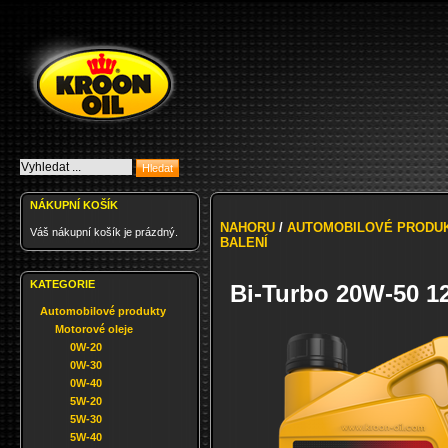
NÁKUPNÍ KOŠÍK
NAHORU
/
AUTOMOBILOVÉ PRODU
Váš nákupní košík je prázdný.
BALENÍ
KATEGORIE
Bi-Turbo 20W-50 1
Automobilové produkty
Motorové oleje
0W-20
0W-30
0W-40
5W-20
5W-30
5W-40