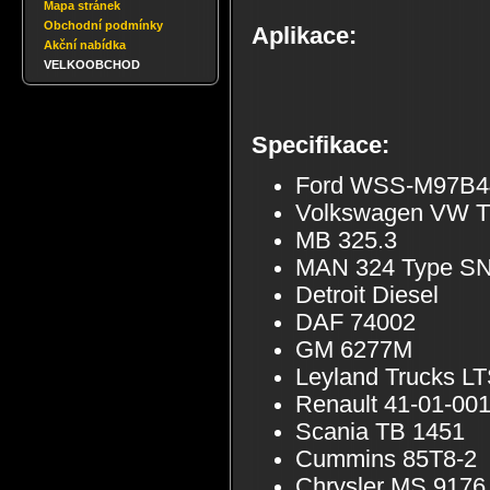
Mapa stránek
Obchodní podmínky
Aplikace:
Akční nabídka
VELKOOBCHOD
Specifikace:
Ford WSS-M97B4
Volkswagen VW TL
MB 325.3
MAN 324 Type S
Detroit Diesel
DAF 74002
GM 6277M
Leyland Trucks L
Renault 41-01-001
Scania TB 1451
Cummins 85T8-2
Chrysler MS 9176