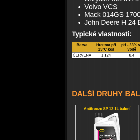
Volvo VCS
Mack 014GS 170
John Deere H 24 
Typické vlastnosti:
Barva
Hustota při
pH - 33% 
15°C kg/l
vodě
ČERVENÁ
1,124
8,4
DALŠÍ DRUHY BAL
Antifreeze SP 12 1L balení