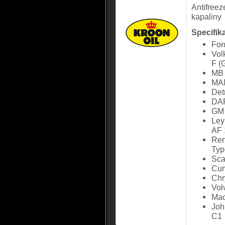
Antifreez
kapaliny
Specifik
Fo
Vol
F (
MB 
MAN
Det
DA
GM
Ley
AF 
Ren
Typ
Sca
Cum
Chr
Vol
Mac
Joh
C1