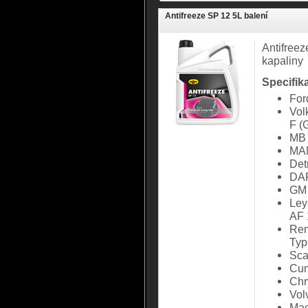
Antifreeze SP 12 5L balení
Antifreez
kapaliny
Specifik
Fo
Vol
F (
MB 
MAN
Det
DA
GM
Ley
AF 
Ren
Typ
Sca
Cum
Chr
Vol
Mac