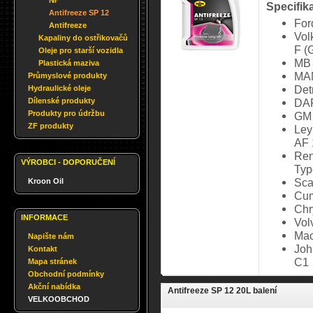
NF
Specifik
Antifreeze SP 12
Fo
Antifreeze
Vol
Kapaliny do ostřikovačů
F (
Oleje pro starší vozidla
MB 
Plastická maziva
MAN
Průmyslové produkty
Det
Hydraulické oleje
Dílenské produkty
DA
Produkty pro údržbu
GM
ZF produkty
Ley
AF 
Ren
VÝROBCI - DOPORUČENÍ
Typ
Sca
Kroon Oil
Cum
Chr
INFORMACE
Vol
Mac
Napište nám
Joh
Kontakt
C1
Mapa stránek
Obchodní podmínky
Akční nabídka
Antifreeze SP 12 20L balení
VELKOOBCHOD