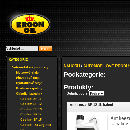
KATEGORIE
NAHORU
/
AUTOMOBILOVÉ PRODU
Automobilové produkty
Motorové oleje
Podkategorie:
Převodové oleje
Hydraulické oleje
Produkty:
Brzdové kapaliny
Setřídit podle
Chladící kapaliny
Coolant SP 11
Coolant SP 12
Antifreeze SP 12 1L balení
Coolant SP 13
Coolant SP 14
Antifreez
Coolant SP 15
kapaliny
Coolant -38 Organic