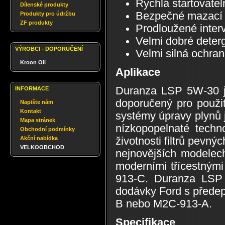
Rychlá startovatel
Dílenské produkty
Bezpečné mazací vl
Produkty pro údržbu
ZF produkty
Prodloužené inter
Velmi dobré deterg
VÝROBCI - DOPORUČENÍ
Velmi silná ochran
Kroon Oil
Aplikace
Duranza LSP 5W-30 je
INFORMACE
doporučený pro použi
Napište nám
Kontakt
systémy úpravy plynů ja
Mapa stránek
nízkopopelnaté techn
Obchodní podmínky
Akční nabídka
životnosti filtrů pevn
VELKOOBCHOD
nejnovějších modelec
moderními třícestnými 
913-C. Duranza LSP 
dodávky Ford s předep
B nebo M2C-913-A.
Specifikace