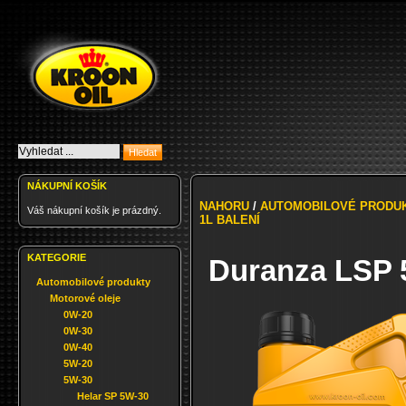
NÁKUPNÍ KOŠÍK
NAHORU
/
AUTOMOBILOVÉ PRODU
Váš nákupní košík je prázdný.
1L BALENÍ
KATEGORIE
Duranza LSP 
Automobilové produkty
Motorové oleje
0W-20
0W-30
0W-40
5W-20
5W-30
Helar SP 5W-30