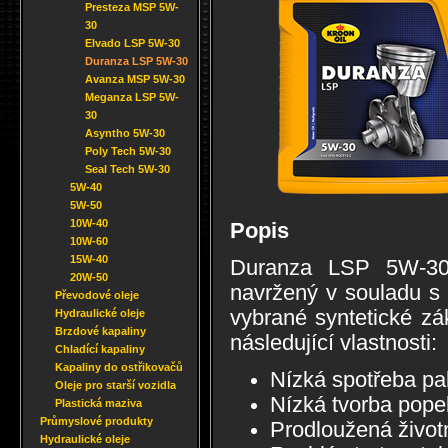
Presteza MSP 5W-
30
Elvado LSP 5W-30
Duranza LSP 5W-30
Avanza MSP 5W-30
Meganza LSP 5W-
30
Asyntho 5W-30
Poly Tech 5W-30
Seal Tech 5W-30
5W-40
5W-50
10W-40
Popis
10W-60
15W-40
Duranza LSP 5W-30 j
20W-50
navržený v souladu s 
Převodové oleje
vybrané syntetické zá
Hydraulické oleje
Brzdové kapaliny
následující vlastnosti:
Chladící kapaliny
Kapaliny do ostřikovačů
Nízká spotřeba pa
Oleje pro starší vozidla
Nízká tvorba pop
Plastická maziva
Průmyslové produkty
Prodloužená život
Hydraulické oleje