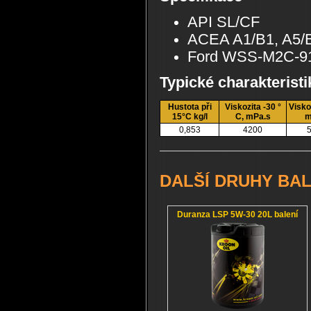
API SL/CF
ACEA A1/B1, A5/
Ford WSS-M2C-9
Typické charakterist
Hustota při
Viskozita -30 °
Visko
15°C kg/l
C, mPa.s
m
0,853
4200
5
DALŠÍ DRUHY BAL
Duranza LSP 5W-30 20L balení