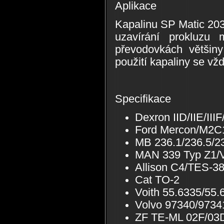
Aplikace
Kapalinu SP Matic 203
uzavírání prokluzu
převodovkách většin
použití kapaliny se vž
Specifikace
Dexron IID/IIE/IIIF/
Ford Mercon/M2C
MB 236.1/236.5/23
MAN 339 Typ Z1/
Allison C4/TES-3
Cat TO-2
Voith 55.6335/55.
Volvo 97340/9734
ZF TE-ML 02F/03