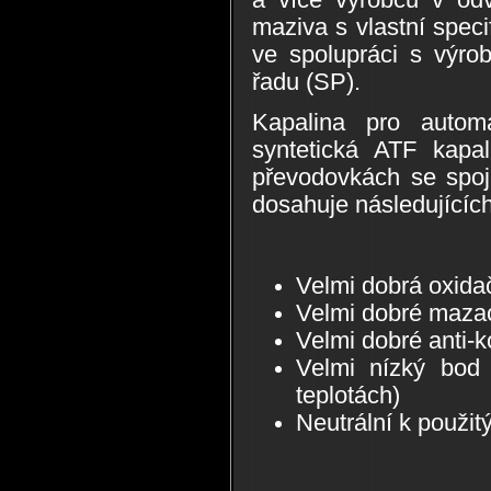
maziva s vlastní speci
ve spolupráci s výrob
řadu (SP).
Kapalina pro autom
syntetická ATF kapal
převodovkách se spoj
dosahuje následujících
Velmi dobrá oxidačn
Velmi dobré mazací
Velmi dobré anti-ko
Velmi nízký bod 
teplotách)
Neutrální k použit