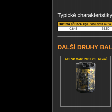
Typické charakteristik
Hustota při 15°C kg/l
Viskozita 40°C
0,845
35,50
DALŠÍ DRUHY BAL
ATF SP Matic 2032 20L balení