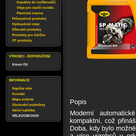
Kapaliny do ostřikovačů
Oleje pro starší vozidla
Plastická maziva
Průmyslové produkty
Hydraulické oleje
Dílenské produkty
Produkty pro údržbu
ZF produkty
VÝROBCI - DOPORUČENÍ
Kroon Oil
INFORMACE
Napište nám
Kontakt
Mapa stránek
Popis
Obchodní podmínky
Akční nabídka
Moderní automatické
VELKOOBCHOD
kompaktní, což přináš
Doba, kdy bylo možné p
a více výrobců v odv