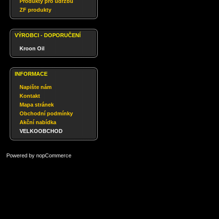
Produkty pro údržbu
ZF produkty
VÝROBCI - DOPORUČENÍ
Kroon Oil
INFORMACE
Napište nám
Kontakt
Mapa stránek
Obchodní podmínky
Akční nabídka
VELKOOBCHOD
Powered by
nopCommerce