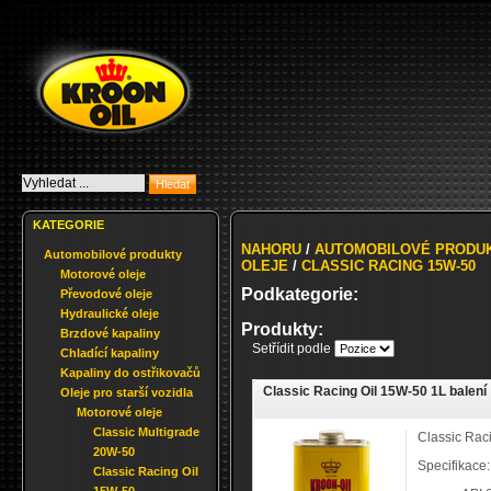
KATEGORIE
NAHORU
/
AUTOMOBILOVÉ PRODU
Automobilové produkty
OLEJE
/
CLASSIC RACING 15W-50
Motorové oleje
Podkategorie:
Převodové oleje
Hydraulické oleje
Produkty:
Brzdové kapaliny
Setřídit podle
Chladící kapaliny
Kapaliny do ostřikovačů
Classic Racing Oil 15W-50 1L balení
Oleje pro starší vozidla
Motorové oleje
Classic Multigrade
Classic Rac
20W-50
Specifikace:
Classic Racing Oil