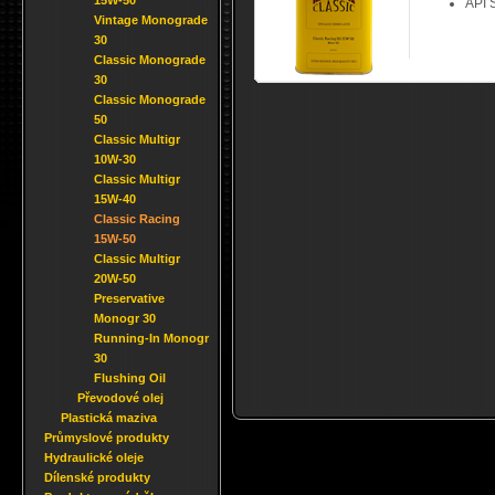
15W-50
API 
Vintage Monograde
30
Classic Monograde
30
Classic Monograde
50
Classic Multigr
10W-30
Classic Multigr
15W-40
Classic Racing
15W-50
Classic Multigr
20W-50
Preservative
Monogr 30
Running-In Monogr
30
Flushing Oil
Převodové olej
Plastická maziva
Průmyslové produkty
Hydraulické oleje
Dílenské produkty