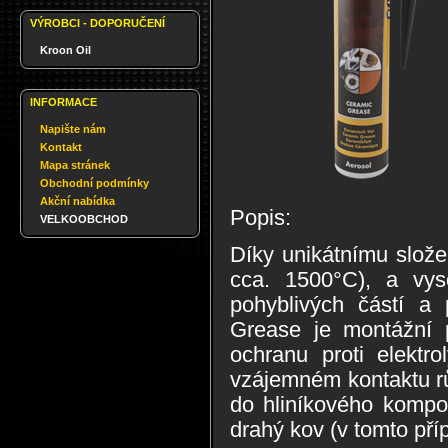
VÝROBCI - DOPORUČENÍ
Kroon Oil
INFORMACE
Napište nám
Kontakt
Mapa stránek
Obchodní podmínky
Akční nabídka
Popis:
VELKOOBCHOD
Díky unikátnímu slože
cca. 1500°C), a vyso
pohyblivých částí a 
Grease je montážní p
ochranu proti elektr
vzájemném kontaktu r
do hliníkového kompo
drahý kov (v tomto pří