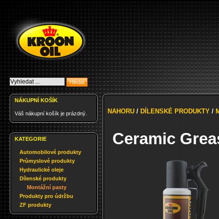
NÁKUPNÍ KOŠÍK
NAHORU
/
DÍLENSKÉ PRODUKTY
/
Váš nákupní košík je prázdný.
Ceramic Greas
KATEGORIE
Automobilové produkty
Průmyslové produkty
Hydraulické oleje
Dílenské produkty
Montážní pasty
Produkty pro údržbu
ZF produkty